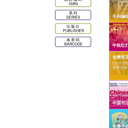
ISBN
系列
毛利编
SERIES
出版社
PUBLISHER
条形码
BARCODE
中秋红
免费英语
21/07/202
免费活动
中国书
免费手