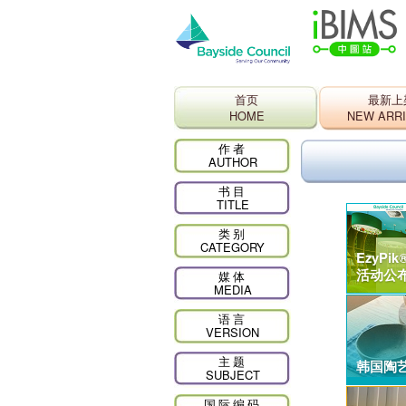
首页
最新上
HOME
NEW ARR
作者
AUTHOR
书目
TITLE
类别
CATEGORY
EzyP
活动公布
媒体
MEDIA
语言
VERSION
主题
韩国陶
SUBJECT
国际编码