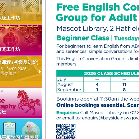
织板工作坊
灯笼工作坊
课程 (初级及进阶)
6 - 24/09/2026
 需要预约
法班
机平板学习与填表服