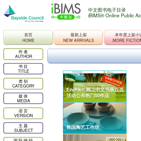
中文图书电子目录
iBIMS® Online Public A
首页
最新上架
本年度上架小
HOME
NEW ARRIVALS
MORE FICTIO
作者
AUTHOR
书目
TITLE
类别
CATEGORY
EzyPik® 网上中文书展点选
活动公布热门50作品
媒体
MEDIA
语言
VERSION
主题
韩国陶艺工作坊
SUBJECT
国际编码