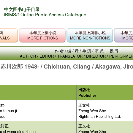
中文图书电子目录
iBIMS® Online Public Access Catalogue
架
本年度上架小说
本年度上架非小说
本年度
IVALS
MORE FICTIONS
MORE NON-FICTIONS
MORE
作者/编/译/导演/演员…搜寻
AUTHOR / EDITOR / TRANSLATOR / DIRECTOR / PERFORM
:
赤川次郎 1948- / Chichuan, Cilang / Akagawa, Jir
出版社
Publisher
活祭
正文社
 fu huo ji
Zheng Wen She
ade
Rightman Publishing Ltd.
亡订正
正文社
o si wang ding zheng
Zheng Wen She