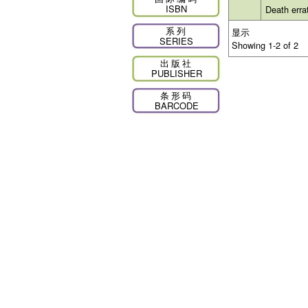
ISBN
Death err
系列
显示
SERIES
Showing 1-2 of 2
出版社
PUBLISHER
条形码
BARCODE