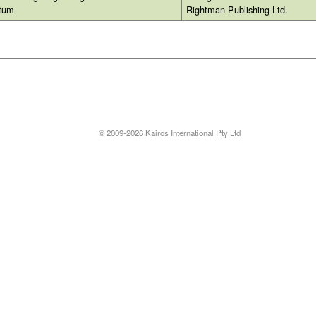
atum
Rightman Publishing Ltd.
© 2009-2026 Kairos International Pty Ltd