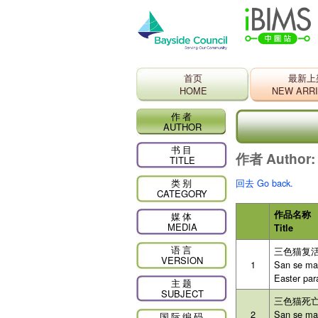
首页
最新上
HOME
NEW ARR
作者
AUTHOR
书目
作者 Author
TITLE
类别
回去 Go back.
CATEGORY
作品名称
媒体
MEDIA
Title
语言
三色猫复
VERSION
1
San se mao
Easter par
主题
SUBJECT
三色猫死
2
San se ma
国际编码